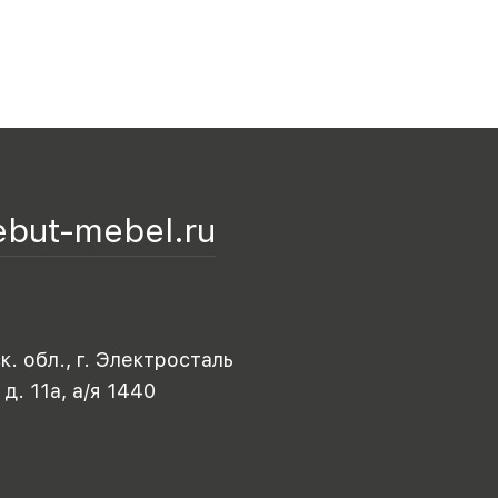
ebut-mebel.ru
. обл., г. Электросталь
 д. 11а, а/я 1440