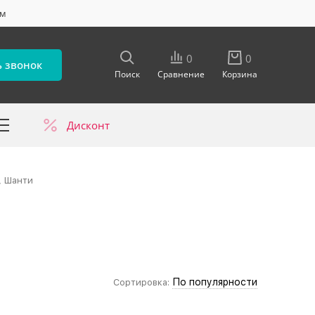
ум
0
0
ь звонок
Поиск
Сравнение
Корзина
Дисконт
в
, Шанти
По популярности
Сортировка: