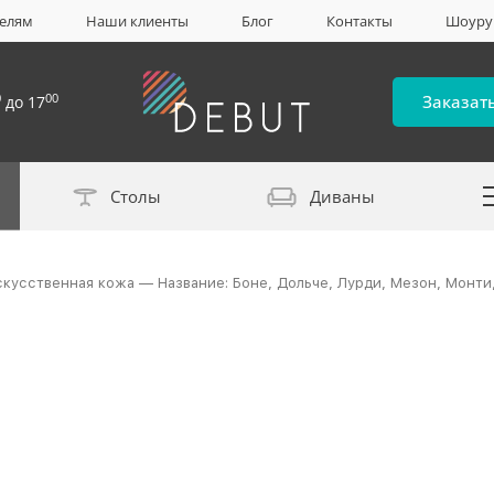
елям
Наши клиенты
Блог
Контакты
Шоур
0
00
Заказат
до 17
Столы
Диваны
Каталог материало
скусственная кожа — Название: Боне, Дольче, Лурди, Мезон, Монти