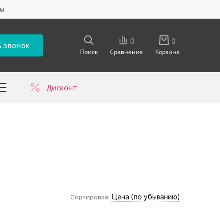
ум
0
0
ь звонок
Поиск
Сравнение
Корзина
Дисконт
в
Цена (по убыванию)
Сортировка: