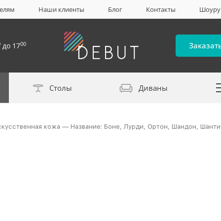
елям
Наши клиенты
Блог
Контакты
Шоур
0
00
Заказат
до 17
Столы
Диваны
Каталог материало
скусственная кожа — Название: Боне, Лурди, Ортон, Шандон, Шанти