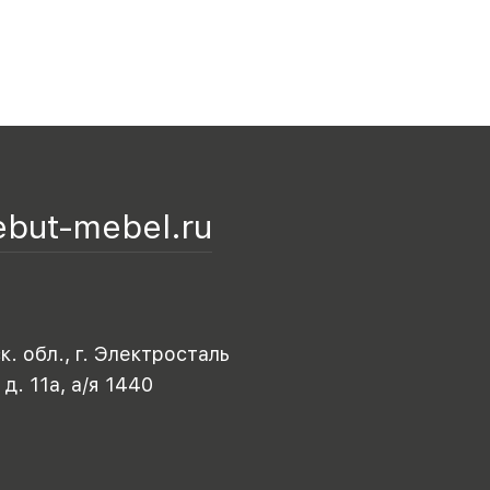
ebut-mebel.ru
. обл., г. Электросталь
 д. 11а, а/я 1440