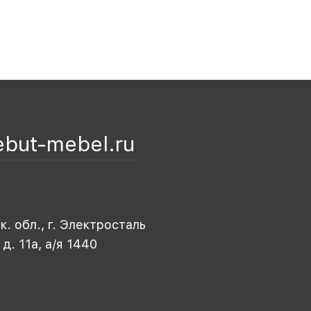
ebut-mebel.ru
. обл., г. Электросталь
 д. 11а, а/я 1440