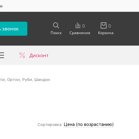
ум
0
0
ь звонок
Поиск
Сравнение
Корзина
Дисконт
в
ти, Ортон, Руби, Шандон
Цена (по возрастанию)
Сортировка: