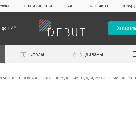
елям
Наши клиенты
Блог
Контакты
Шоур
0
00
Заказат
до 17
Столы
Диваны
Каталог материало
скусственная кожа — Название: Дольче, Лурди, Мадлен, Мезон, Мон