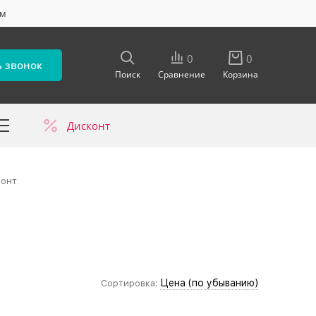
ум
0
0
ь звонок
Поиск
Сравнение
Корзина
Дисконт
в
монт
Цена (по убыванию)
Сортировка: