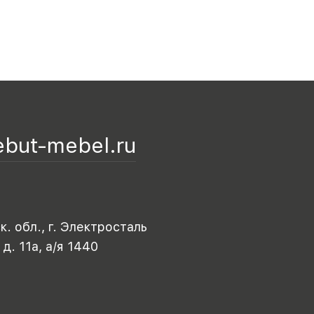
ebut-mebel.ru
. обл., г. Электросталь
 д. 11а, а/я 1440