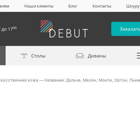
елям
Наши клиенты
Блог
Контакты
Шоур
0
00
Заказат
до 17
Столы
Диваны
Каталог материало
скусственная кожа — Название: Дольче, Мезон, Монти, Ортон, Пье