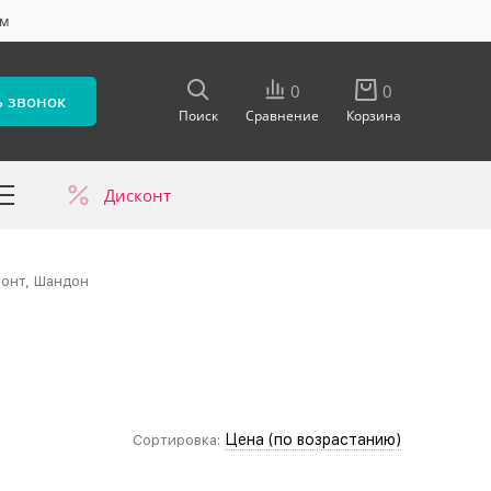
ум
0
0
ь звонок
Поиск
Сравнение
Корзина
Дисконт
в
монт, Шандон
Цена (по возрастанию)
Сортировка: