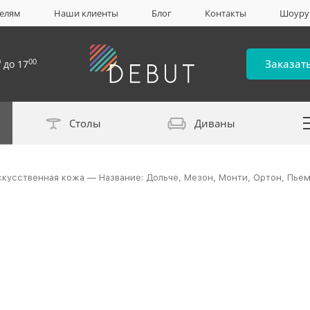
елям
Наши клиенты
Блог
Контакты
Шоур
0
00
Заказат
до 17
Столы
Диваны
Каталог материало
скусственная кожа — Название: Дольче, Мезон, Монти, Ортон, Пье