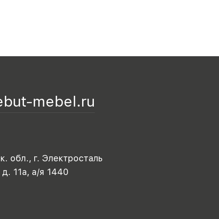
ebut-mebel.ru
. обл., г. Электросталь
 д. 11а, а/я 1440