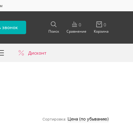
ум
0
0
ь звонок
Поиск
Сравнение
Корзина
Дисконт
в
Цена (по убыванию)
Сортировка: