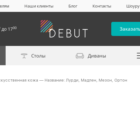
елям
Наши клиенты
Блог
Контакты
Шоур
0
00
Заказат
до 17
Столы
Диваны
Каталог материало
скусственная кожа — Название: Лурди, Мадлен, Мезон, Ортон