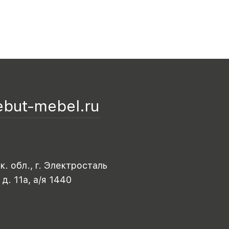
ebut-mebel.ru
. обл., г. Электросталь
 д. 11а, а/я 1440