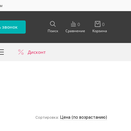
ум
0
0
ь звонок
Поиск
Сравнение
Корзина
Дисконт
в
Цена (по возрастанию)
Сортировка: