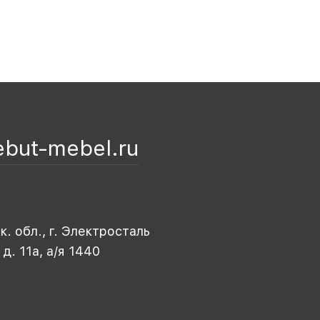
ebut-mebel.ru
. обл., г. Электросталь
 д. 11а, а/я 1440