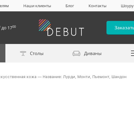
елям
Наши клиенты
Блог
Контакты
Шоур
0
00
Заказат
до 17
Столы
Диваны
Каталог материало
искусственная кожа — Название: Лурди, Монти, Пьемонт, Шандон