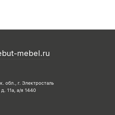
ebut-mebel.ru
. обл., г. Электросталь
 д. 11а, а/я 1440