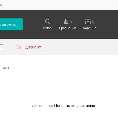
ум
0
0
ь звонок
Поиск
Сравнение
Корзина
Дисконт
в
андон
Цена (по возрастанию)
Сортировка: