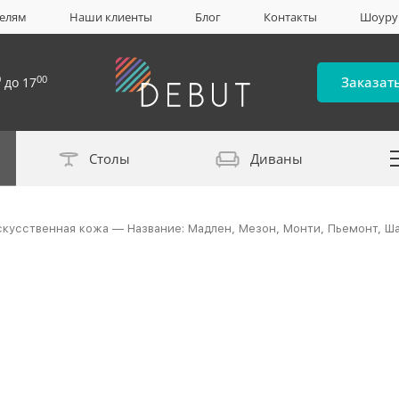
елям
Наши клиенты
Блог
Контакты
Шоур
0
00
Заказат
до 17
Столы
Диваны
Каталог материало
искусственная кожа — Название: Мадлен, Мезон, Монти, Пьемонт, Ш