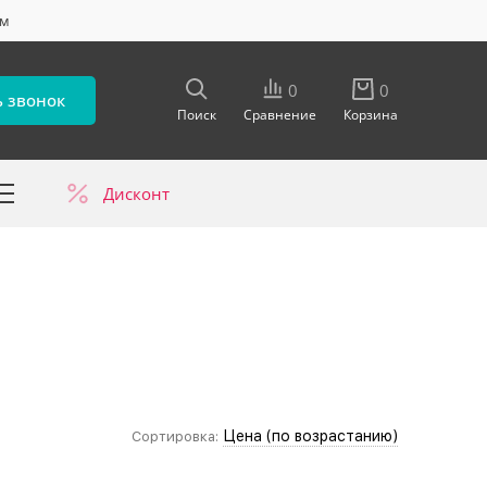
ум
0
0
ь звонок
Поиск
Сравнение
Корзина
Дисконт
в
Цена (по возрастанию)
Сортировка: