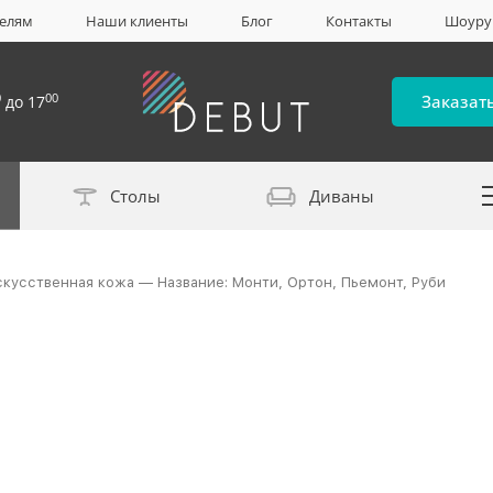
елям
Наши клиенты
Блог
Контакты
Шоур
0
00
Заказат
до 17
Столы
Диваны
Каталог материало
скусственная кожа — Название: Монти, Ортон, Пьемонт, Руби