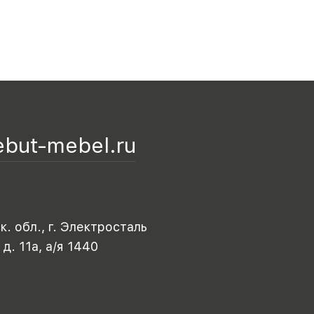
ebut-mebel.ru
. обл., г. Электросталь
 д. 11а, а/я 1440