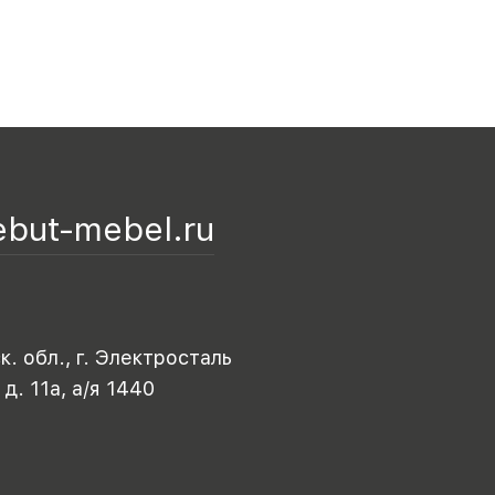
ebut-mebel.ru
. обл., г. Электросталь
 д. 11а, а/я 1440