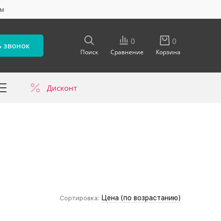
ум
0
0
ь звонок
Поиск
Сравнение
Корзина
Дисконт
в
Цена (по возрастанию)
Сортировка: