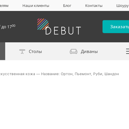
елям
Наши клиенты
Блог
Контакты
Шоур
0
00
Заказат
до 17
Столы
Диваны
Каталог материало
скусственная кожа — Название: Ортон, Пьемонт, Руби, Шандон