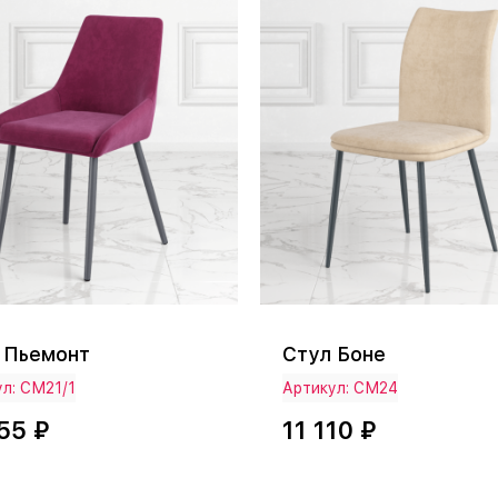
 Пьемонт
Стул Боне
л: СМ21/1
Артикул: СМ24
55 ₽
11 110 ₽