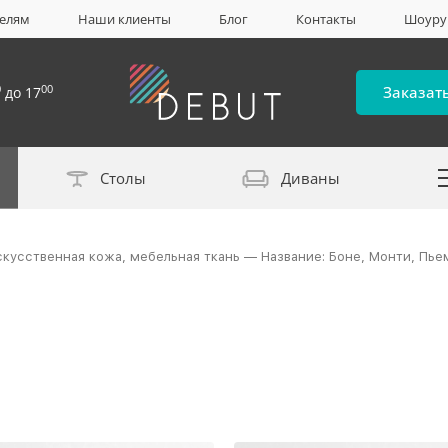
елям
Наши клиенты
Блог
Контакты
Шоур
0
00
Заказат
до 17
Столы
Диваны
Каталог материало
скусственная кожа, мебельная ткань — Название: Боне, Монти, Пье