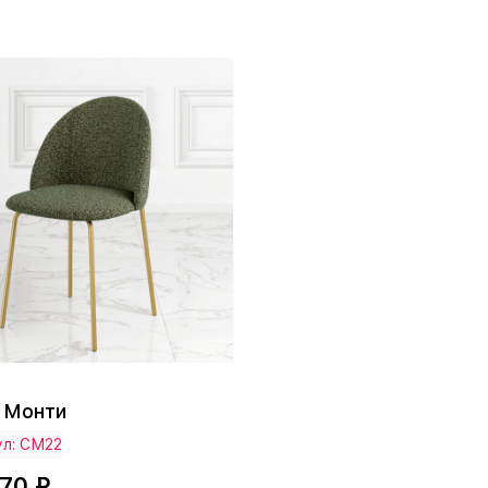
 Монти
ул: СМ22
570 ₽