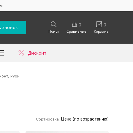
ум
0
0
ь звонок
Поиск
Сравнение
Корзина
Дисконт
в
монт, Руби
Цена (по возрастанию)
Сортировка: