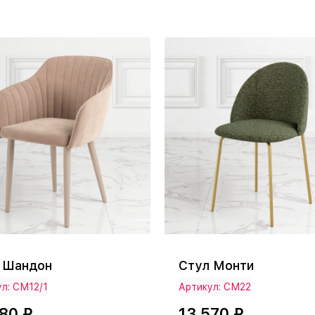
 Шандон
Стул Монти
л: СМ12/1
Артикул: СМ22
080 ₽
13 570 ₽