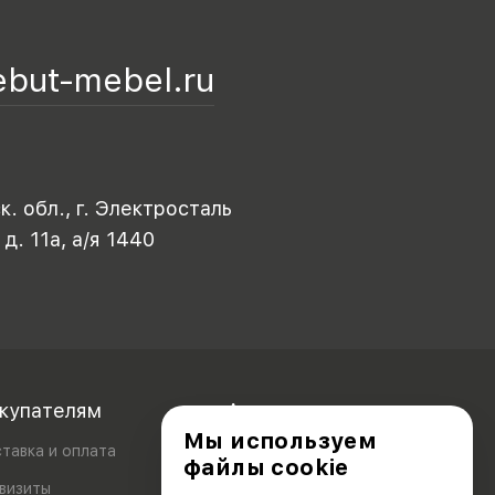
ebut-mebel.ru
. обл., г. Электросталь
 д. 11а, а/я 1440
купателям
Акционерам
Мы используем
тавка и оплата
файлы cookie
визиты