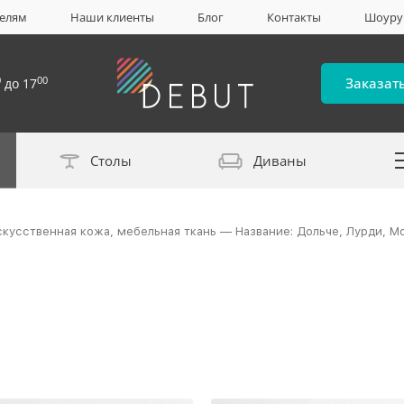
елям
Наши клиенты
Блог
Контакты
Шоур
0
00
Заказат
до 17
Столы
Диваны
Каталог материало
скусственная кожа, мебельная ткань — Название: Дольче, Лурди, М