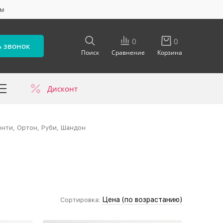
ум
0
0
ь звонок
Поиск
Сравнение
Корзина
Дисконт
в
онти, Ортон, Руби, Шандон
Цена (по возрастанию)
Сортировка: