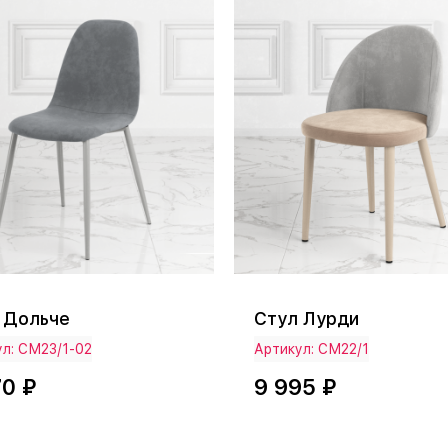
 Дольче
Стул Лурди
л: СМ23/1-02
Артикул: СМ22/1
70 ₽
9 995 ₽