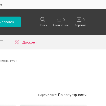
ум
0
0
ь звонок
Поиск
Сравнение
Корзина
Дисконт
в
емонт, Руби
По популярности
Сортировка: