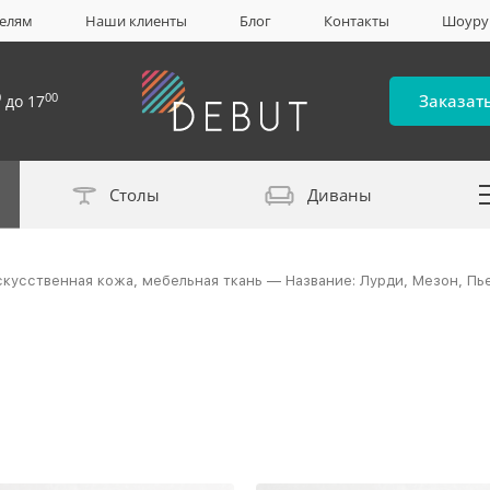
елям
Наши клиенты
Блог
Контакты
Шоур
0
00
Заказат
до 17
Столы
Диваны
Каталог материало
скусственная кожа, мебельная ткань — Название: Лурди, Мезон, Пь