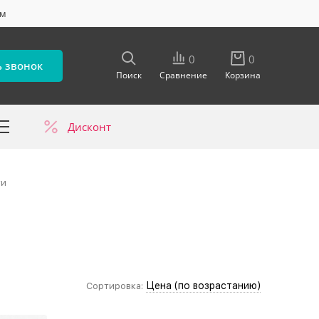
ум
0
0
ь звонок
Поиск
Сравнение
Корзина
Дисконт
в
ти
Цена (по возрастанию)
Сортировка: