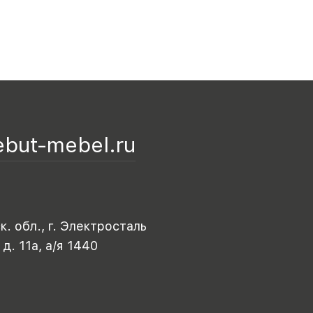
ebut-mebel.ru
. обл., г. Электросталь
 д. 11а, а/я 1440