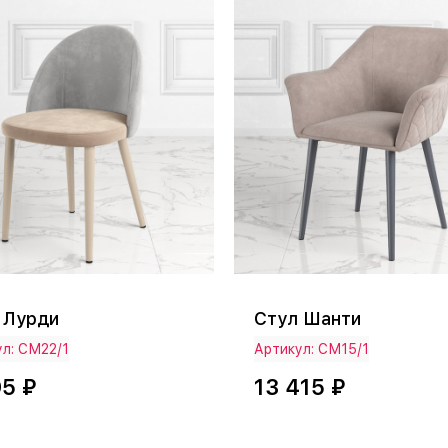
 Лурди
Стул Шанти
л: СМ22/1
Артикул: СМ15/1
95 ₽
13 415 ₽