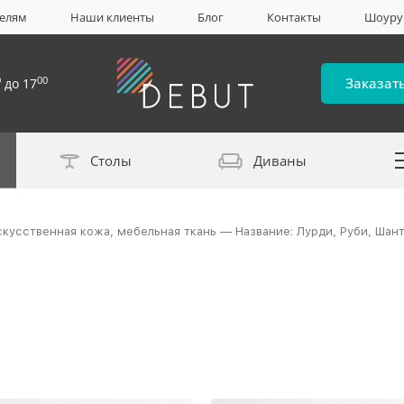
елям
Наши клиенты
Блог
Контакты
Шоур
0
00
Заказат
до 17
Столы
Диваны
Каталог материало
скусственная кожа, мебельная ткань — Название: Лурди, Руби, Шан