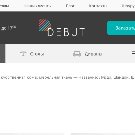
елям
Наши клиенты
Блог
Контакты
Шоур
0
00
Заказат
до 17
Столы
Диваны
Каталог материало
скусственная кожа, мебельная ткань — Название: Лурди, Шандон, Ш