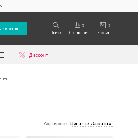
ум
0
0
ь звонок
Поиск
Сравнение
Корзина
Дисконт
в
анти
Цена (по убыванию)
Сортировка: