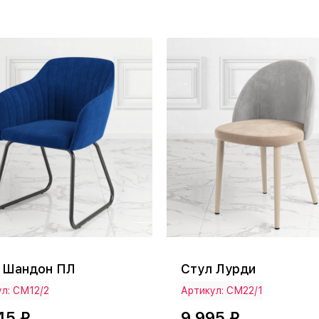
Стул Лурди
 Шандон ПЛ
л: СМ12/2
Артикул: СМ22/1
45 ₽
9 995 ₽