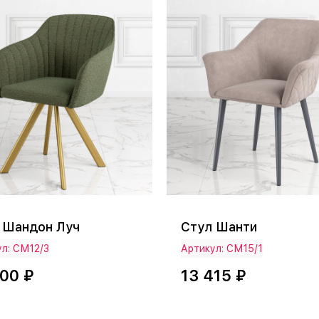
 Шандон Луч
Стул Шанти
л: СМ12/3
Артикул: СМ15/1
000 ₽
13 415 ₽