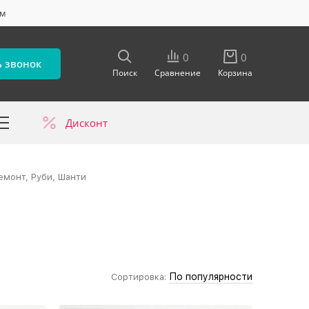
ум
0
0
ь звонок
Поиск
Сравнение
Корзина
Дисконт
в
емонт, Руби, Шанти
По популярности
Сортировка: