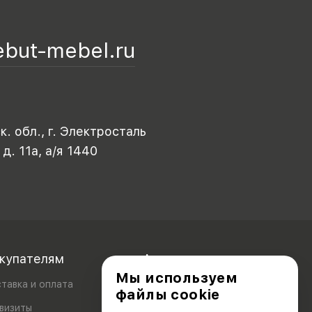
ebut-mebel.ru
. обл., г. Электросталь
 д. 11а, а/я 1440
купателям
Акционерам
Мы используем
тавка и оплата
файлы cookie
визиты