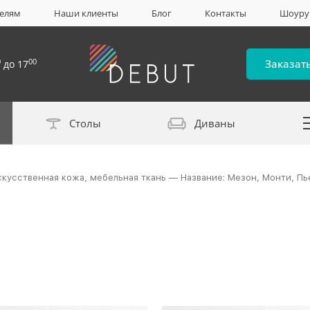
елям
Наши клиенты
Блог
Контакты
Шоур
0
00
Заказат
до 17
Столы
Диваны
Каталог материало
скусственная кожа, мебельная ткань — Название: Мезон, Монти, Пь