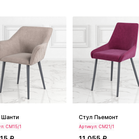
Стул Пьемонт
 Шанти
л: СМ15/1
Артикул: СМ21/1
15 ₽
11 055 ₽