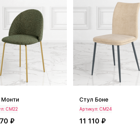
Стул Боне
 Монти
ул: СМ22
Артикул: СМ24
570 ₽
11 110 ₽