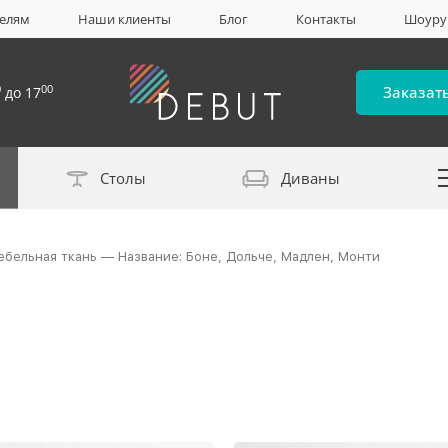
елям
Наши клиенты
Блог
Контакты
Шоур
0
00
Заказат
до 17
Столы
Диваны
Каталог материало
ебельная ткань — Название: Боне, Дольче, Мадлен, Монти