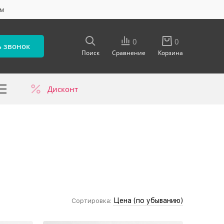
ум
0
0
ь звонок
Поиск
Сравнение
Корзина
Дисконт
в
Цена (по убыванию)
Сортировка: