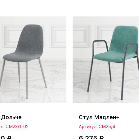
 Дольче
Стул Мадлен+
л: СМ23/1-02
Артикул: СМ25/4
70 ₽
6 275 ₽