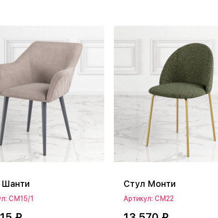
 Шанти
Стул Монти
л: СМ15/1
Артикул: СМ22
15 ₽
13 570 ₽