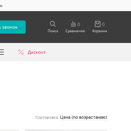
ум
0
0
ь звонок
Поиск
Сравнение
Корзина
Дисконт
в
Цена (по возрастанию)
Сортировка: