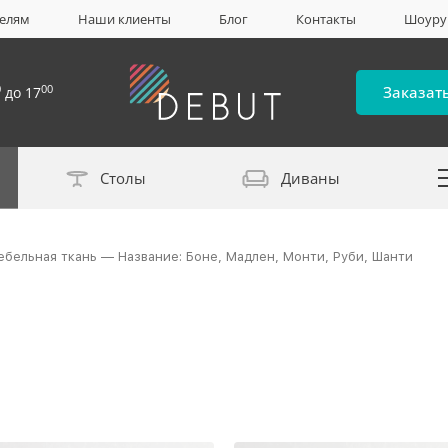
елям
Наши клиенты
Блог
Контакты
Шоур
0
00
Заказат
до 17
Столы
Диваны
Каталог материало
ебельная ткань — Название: Боне, Мадлен, Монти, Руби, Шанти