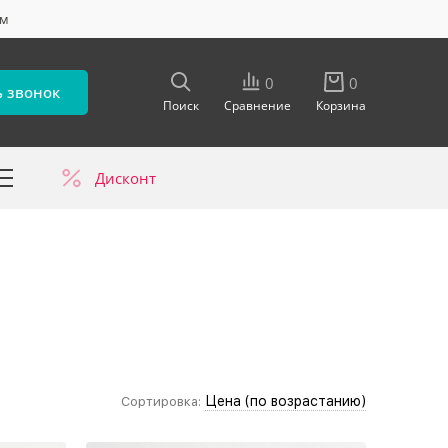
ум
0
0
ь звонок
Поиск
Сравнение
Корзина
Дисконт
в
Цена (по возрастанию)
Сортировка: