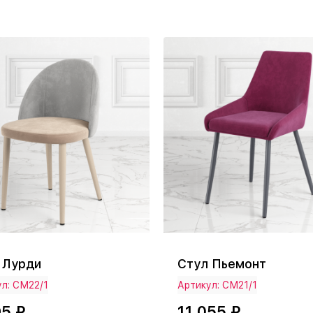
 Лурди
Стул Пьемонт
л: СМ22/1
Артикул: СМ21/1
95 ₽
11 055 ₽