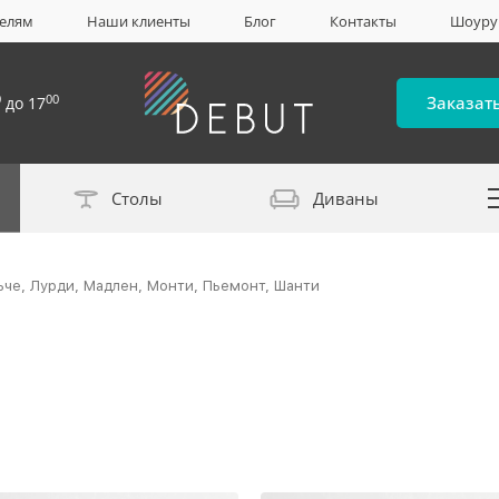
елям
Наши клиенты
Блог
Контакты
Шоур
0
00
Заказат
до 17
Столы
Диваны
Каталог материало
ьче, Лурди, Мадлен, Монти, Пьемонт, Шанти