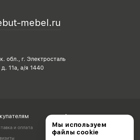
ebut-mebel.ru
. обл., г. Электросталь
 д. 11а, а/я 1440
купателям
Акционерам
Мы используем
тавка и оплата
файлы cookie
визиты