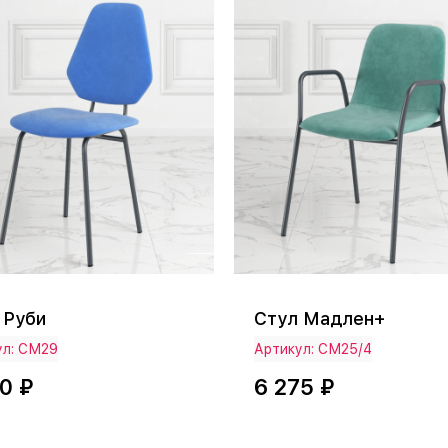
Стул Мадлен+
 Руби
ул: СМ29
Артикул: СМ25/4
0 ₽
6 275 ₽