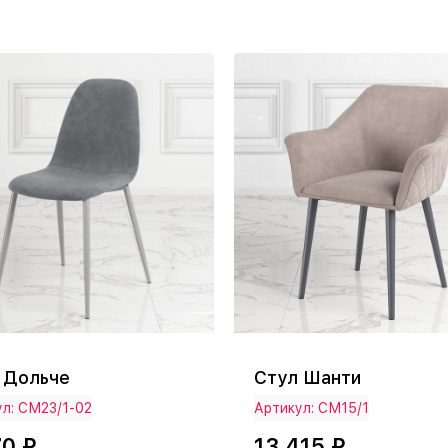
 Дольче
Стул Шанти
л: СМ23/1-02
Артикул: СМ15/1
70 ₽
13 415 ₽