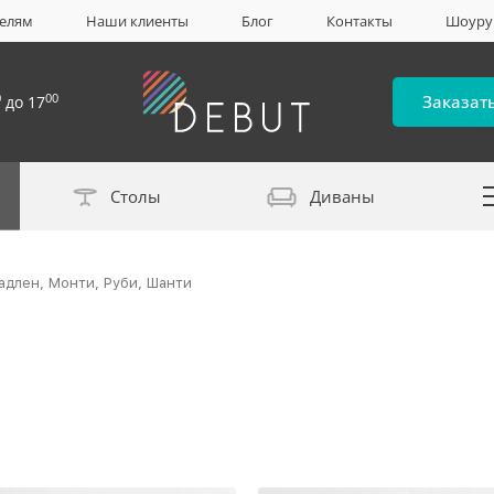
елям
Наши клиенты
Блог
Контакты
Шоур
0
00
Заказат
до 17
Столы
Диваны
Каталог материало
адлен, Монти, Руби, Шанти