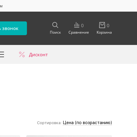
ум
0
0
ь звонок
Поиск
Сравнение
Корзина
Дисконт
в
Цена (по возрастанию)
Сортировка: