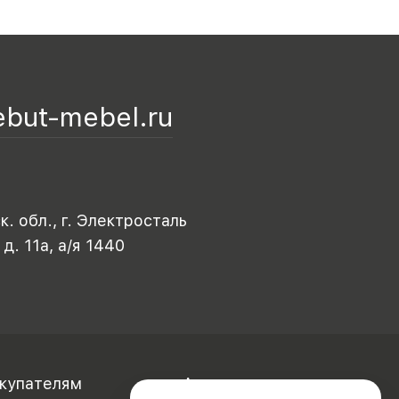
ebut-mebel.ru
. обл., г. Электросталь
 д. 11а, а/я 1440
купателям
Акционерам