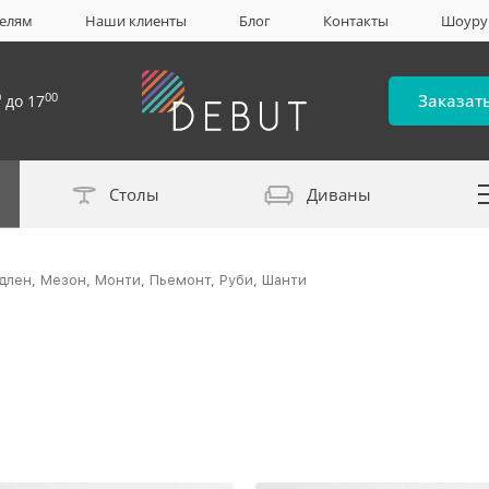
елям
Наши клиенты
Блог
Контакты
Шоур
0
00
Заказат
до 17
Столы
Диваны
Каталог материало
длен, Мезон, Монти, Пьемонт, Руби, Шанти