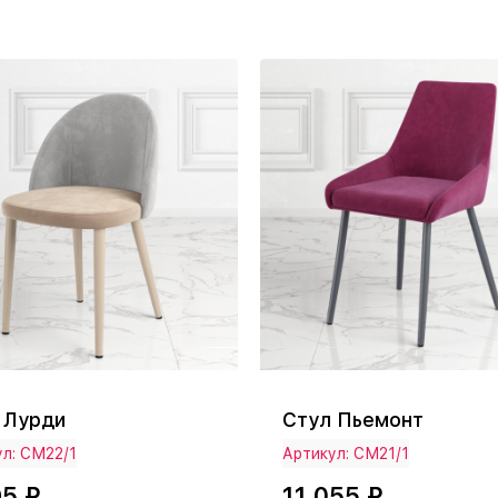
 Лурди
Стул Пьемонт
л: СМ22/1
Артикул: СМ21/1
95 ₽
11 055 ₽