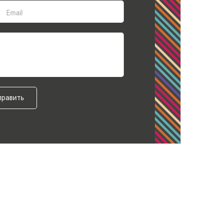
Email
править