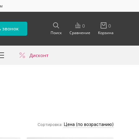
ум
0
0
ь звонок
Поиск
Сравнение
Корзина
Дисконт
в
Цена (по возрастанию)
Сортировка: