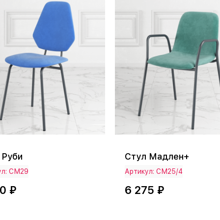
Стул Мадлен+
 Руби
ул: СМ29
Артикул: СМ25/4
0 ₽
6 275 ₽