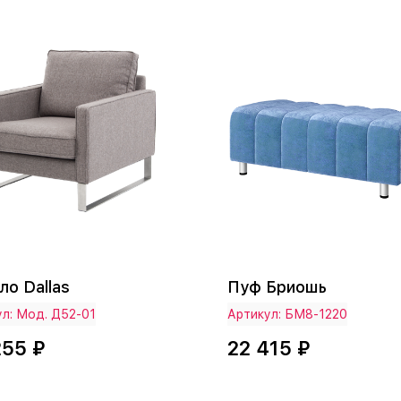
ло Dallas
Пуф Бриошь
л: Мод. Д52-01
Артикул: БМ8-1220
255 ₽
22 415 ₽