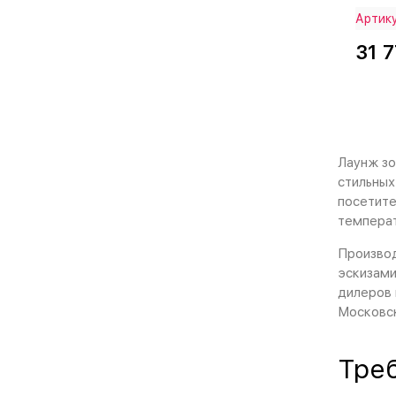
Артику
31 7
Лаунж зо
стильных
посетите
температ
Производ
эскизами
дилеров 
Московск
Тре