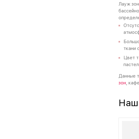
Лауж зон
бассейно
определ
Отсутс
атмосф
Большо
ткани 
Цвет т
пастел
Данные т
зон
, каф
Наш