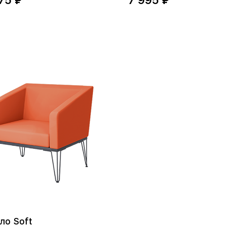
75 ₽
7 995 ₽
ло Soft