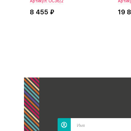
Артикул: ОС36/2
Артик
8 455 ₽
19 
Имя