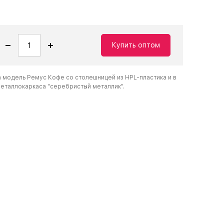
Купить оптом
а модель Ремус Кофе со столешницей из HPL-пластика и в
таллокаркаса "серебристый металлик".