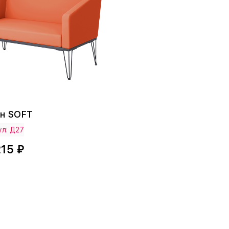
н SOFT
ул: Д27
215 ₽