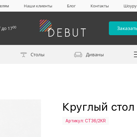
елям
Наши клиенты
Блог
Контакты
Шоур
0
00
Заказат
до 17
Столы
Диваны
Каталог материало
Круглый стол
Артикул:
СТ36/2KR