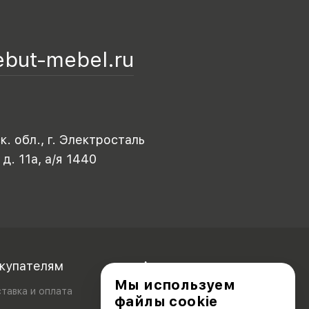
ebut-mebel.ru
. обл., г. Электросталь
 д. 11а, а/я 1440
купателям
Акционерам
Мы используем
тавка и оплата
файлы cookie