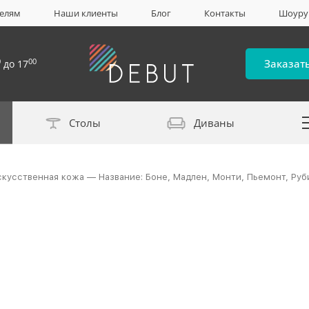
елям
Наши клиенты
Блог
Контакты
Шоур
0
00
Заказат
до 17
Столы
Диваны
Каталог материало
скусственная кожа — Название: Боне, Мадлен, Монти, Пьемонт, Руб