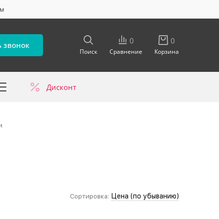
ум
0
0
ь звонок
Поиск
Сравнение
Корзина
Дисконт
в
и
Цена (по убыванию)
Сортировка: