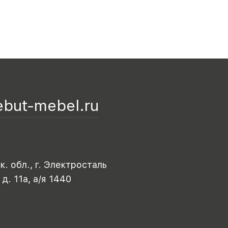
ebut-mebel.ru
. обл., г. Электросталь
 д. 11а, а/я 1440