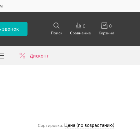
ум
0
0
ь звонок
Поиск
Сравнение
Корзина
Дисконт
в
Цена (по возрастанию)
Сортировка: