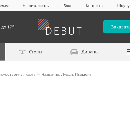
елям
Наши клиенты
Блог
Контакты
Шоур
0
00
Заказат
до 17
Столы
Диваны
Каталог материало
искусственная кожа — Название: Лурди, Пьемонт