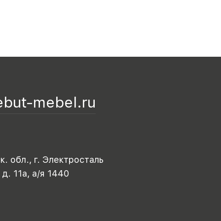
ebut-mebel.ru
. обл., г. Электросталь
 д. 11а, а/я 1440