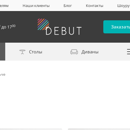
елям
Наши клиенты
Блог
Контакты
Шоур
0
00
Заказат
до 17
Столы
Диваны
Каталог материало
ьче