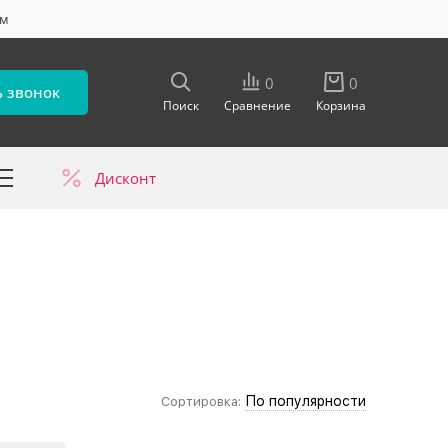
ум
0
0
ь звонок
Поиск
Сравнение
Корзина
Дисконт
в
По популярности
Сортировка: