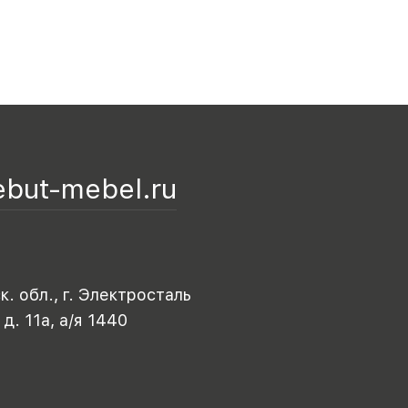
ebut-mebel.ru
. обл., г. Электросталь
 д. 11а, а/я 1440